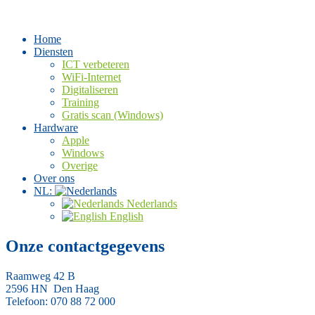
Skip
to
content
Home
Diensten
ICT verbeteren
WiFi-Internet
Digitaliseren
Training
Gratis scan (Windows)
Hardware
Apple
Windows
Overige
Over ons
NL:
Nederlands
English
Onze contactgegevens
Raamweg 42 B
2596 HN Den Haag
Telefoon: 070 88 72 000